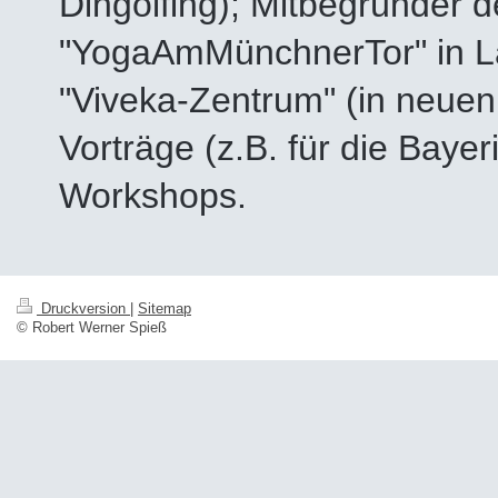
Dingolfing); Mitbegründer 
"YogaAmMünchnerTor" in La
"Viveka-Zentrum" (in neuen
Vorträge (z.B. für die Baye
Workshops.
Druckversion
|
Sitemap
© Robert Werner Spieß